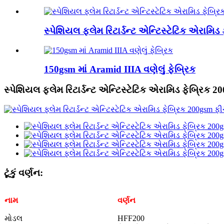
સ્પેશિયલ ફ્લેમ રિટાર્ડન્ટ એન્ટિસ્ટેટિક એરામિડ
150gsm માં Aramid IIIA વણેલું ફેબ્રિક
સ્પેશિયલ ફ્લેમ રિટાર્ડન્ટ એન્ટિસ્ટેટિક એરામિડ ફેબ્રિક 2
ટૂંકું વર્ણન:
નામ
વર્ણન
મોડલ
HFF200