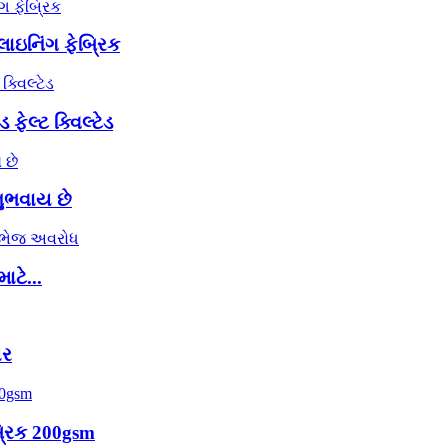
 લાઇનિંગ ફેબ્રિક
ેલ્ટ ક્વિલ્ટેડ
નુભવાય છે
ટે...
યર
્રિક 200gsm