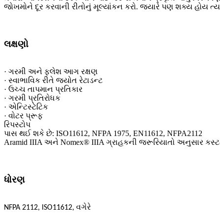
જોખમોને દૂર કરવાની રીતોનું મૂલ્યાંકન કરો. જ્યારે પણ શક્ય હોય ત્
લક્ષણો
· ગરમી અને ફ્લેશ આગ રક્ષણ
· સ્વાભાવિક રીતે જ્યોત રેટાડન્ટ
· ઉચ્ચ તાપમાન પ્રતિકાર
· ગરમી પ્રતિરોધક
· એન્ટિસ્ટેટિક
· વોટર પ્રૂફ
રિપસ્ટોપ
પાસ થઈ શકે છે: ISO11612, NFPA 1975, EN11612, NFPA2112
Aramid IIIA અને Nomex® IIIA ગ્રાહકની જરૂરિયાતો અનુસાર કસ્
ધોરણ
NFPA 2112, ISO11612, વગેરે