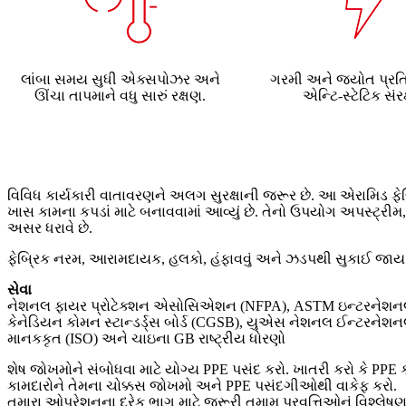
લાંબા સમય સુધી એક્સપોઝર અને
ગરમી અને જ્યોત પ્રતિ
ઊંચા તાપમાને વધુ સારું રક્ષણ.
એન્ટિ-સ્ટેટિક સંર
વિવિધ કાર્યકારી વાતાવરણને અલગ સુરક્ષાની જરૂર છે. આ એરામિડ ફેબ
ખાસ કામના કપડાં માટે બનાવવામાં આવ્યું છે. તેનો ઉપયોગ અપસ્ટ્રીમ
અસર ધરાવે છે.
ફેબ્રિક નરમ, આરામદાયક, હલકો, હંફાવવું અને ઝડપથી સુકાઈ જાય તેવ
સેવા
નેશનલ ફાયર પ્રોટેક્શન એસોસિએશન (NFPA), ASTM ઇન્ટરનેશનલ સહિ
કેનેડિયન કોમન સ્ટાન્ડર્ડ્સ બોર્ડ (CGSB), યુએસ નેશનલ ઈન્ટરનેશનલ સ
માનકકૃત (ISO) અને ચાઇના GB રાષ્ટ્રીય ધોરણો
શેષ જોખમોને સંબોધવા માટે યોગ્ય PPE પસંદ કરો. ખાતરી કરો કે PPE ક
કામદારોને તેમના ચોક્કસ જોખમો અને PPE પસંદગીઓથી વાકેફ કરો.
તમારા ઓપરેશનના દરેક ભાગ માટે જરૂરી તમામ પ્રવૃત્તિઓનું વિશ્લે