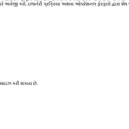
યારે અવેજી કરો. ઇજનેરી પ્રક્રિયા અથવા ઓપરેશનલ ફેરફારો દ્વારા શેષ
ટમાઇઝ કરી શકાય છે.