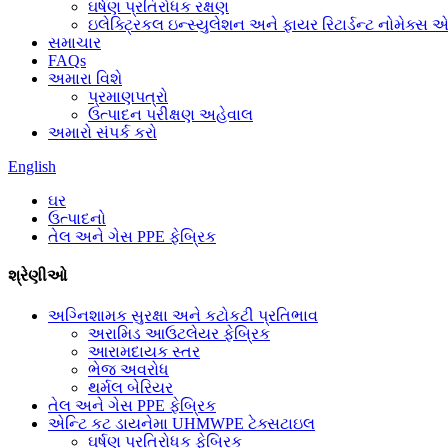
ઘર્ષણ પ્રતિરોધક રક્ષણ
ઇલેક્ટ્રિકલ ઇન્સ્યુલેશન અને ફાયર રિટાર્ડન્ટ નોમેક્સ 
સમાચાર
FAQs
અમારા વિશે
પ્રમાણપત્રો
ઉત્પાદન પરીક્ષણ અહેવાલ
અમારો સંપર્ક કરો
English
ઘર
ઉત્પાદનો
તેલ અને ગેસ PPE ફેબ્રિક
શ્રેણીઓ
અગ્નિશામક સુરક્ષા અને કટોકટી પ્રતિભાવ
અરામિડ આઉટલેયર ફેબ્રિક
આરામદાયક સ્તર
ભેજ અવરોધ
થર્મલ બેરિયર
તેલ અને ગેસ PPE ફેબ્રિક
એન્ટિ કટ ડાયનેમા UHMWPE ટેક્સટાઇલ
ઘર્ષણ પ્રતિરોધક ફેબ્રિક