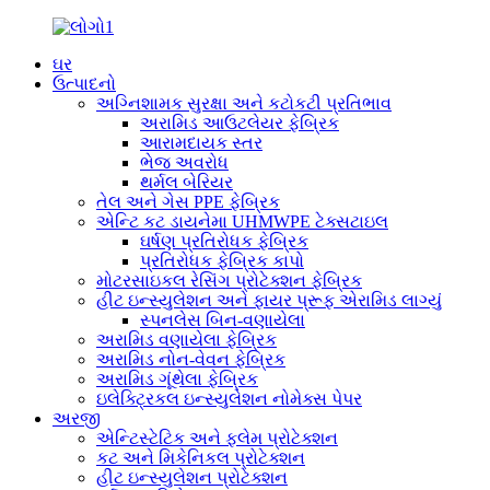
ઘર
ઉત્પાદનો
અગ્નિશામક સુરક્ષા અને કટોકટી પ્રતિભાવ
અરામિડ આઉટલેયર ફેબ્રિક
આરામદાયક સ્તર
ભેજ અવરોધ
થર્મલ બેરિયર
તેલ અને ગેસ PPE ફેબ્રિક
એન્ટિ કટ ડાયનેમા UHMWPE ટેક્સટાઇલ
ઘર્ષણ પ્રતિરોધક ફેબ્રિક
પ્રતિરોધક ફેબ્રિક કાપો
મોટરસાઇકલ રેસિંગ પ્રોટેક્શન ફેબ્રિક
હીટ ઇન્સ્યુલેશન અને ફાયર પ્રૂફ એરામિડ લાગ્યું
સ્પનલેસ બિન-વણાયેલા
અરામિડ વણાયેલા ફેબ્રિક
અરામિડ નોન-વેવન ફેબ્રિક
અરામિડ ગૂંથેલા ફેબ્રિક
ઇલેક્ટ્રિકલ ઇન્સ્યુલેશન નોમેક્સ પેપર
અરજી
એન્ટિસ્ટેટિક અને ફ્લેમ પ્રોટેક્શન
કટ અને મિકેનિકલ પ્રોટેક્શન
હીટ ઇન્સ્યુલેશન પ્રોટેક્શન