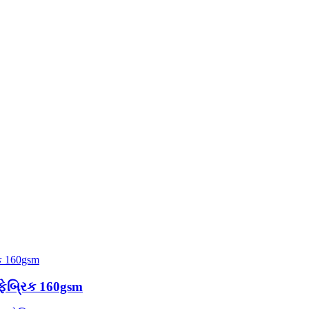
 ફેબ્રિક 160gsm