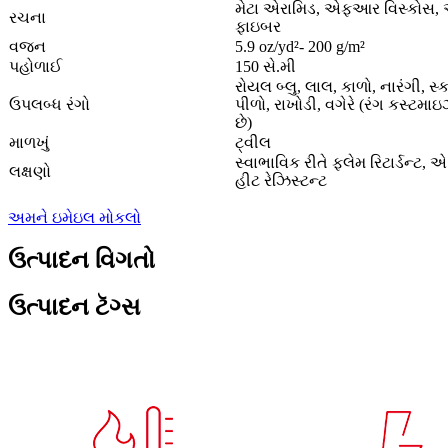
મેટા એરામિડ, એફઆર વિસ્કોસ, એ
રચના
ફાઇબર
વજન
5.9 oz/yd²- 200 g/m²
પહોળાઈ
150 સે.મી
રોયલ બ્લુ, લાલ, કાળો, નારંગી, સ્
ઉપલબ્ધ રંગો
પીળો, રાખોડી, વગેરે (રંગ કસ્ટમ
છે)
માળખું
ટ્વીલ
સ્વાભાવિક રીતે ફ્લેમ રિટાર્ડન્ટ, એન
લક્ષણો
હીટ રેઝિસ્ટન્ટ
અમને ઇમેઇલ મોકલો
ઉત્પાદન વિગતો
ઉત્પાદન ટૅગ્સ