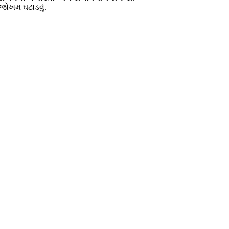
 જોખમ ઘટાડવું.