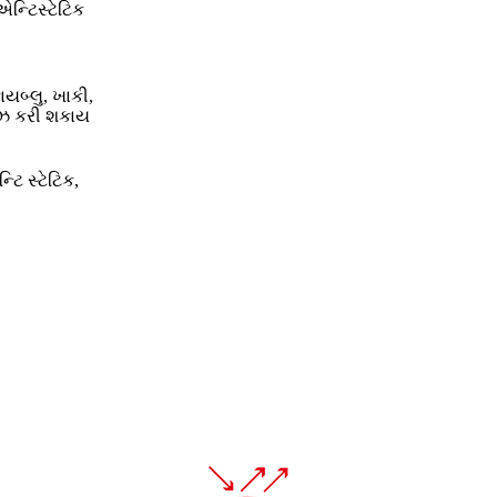
ન્ટિસ્ટેટિક
કાયબ્લુ, ખાકી,
ાઇઝ કરી શકાય
્ટિ સ્ટેટિક,