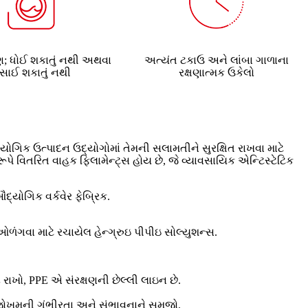
; ધોઈ શકાતું નથી અથવા
અત્યંત ટકાઉ અને લાંબા ગાળાના
સાઈ શકાતું નથી
રક્ષણાત્મક ઉકેલો
ોગિક ઉત્પાદન ઉદ્યોગોમાં તેમની સલામતીને સુરક્ષિત રાખવા માટે
ૂપે વિતરિત વાહક ફિલામેન્ટ્સ હોય છે, જે વ્યાવસાયિક એન્ટિસ્ટેટિક
્યોગિક વર્કવેર ફેબ્રિક.
ગવા માટે રચાયેલ હેન્ગ્રુઇ પીપીઇ સોલ્યુશન્સ.
 રાખો, PPE એ સંરક્ષણની છેલ્લી લાઇન છે.
ો. જોખમની ગંભીરતા અને સંભાવનાને સમજો.