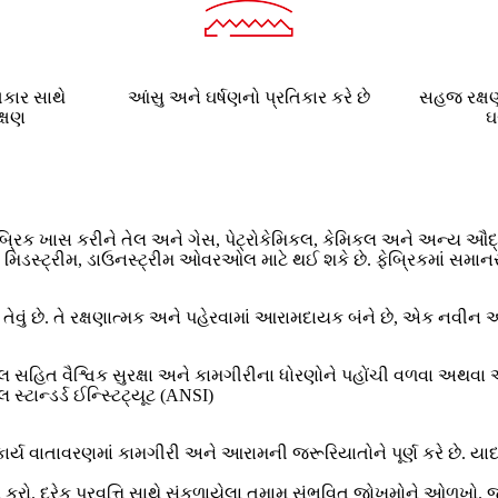
કાર સાથે
આંસુ અને ઘર્ષણનો પ્રતિકાર કરે છે
સહજ રક્ષણ
ક્ષણ
ઘ
્રિક ખાસ કરીને તેલ અને ગેસ, પેટ્રોકેમિકલ, કેમિકલ અને અન્ય ઔદ્ય
, મિડસ્ટ્રીમ, ડાઉનસ્ટ્રીમ ઓવરઓલ માટે થઈ શકે છે. ફેબ્રિકમાં સમાનર
ું છે. તે રક્ષણાત્મક અને પહેરવામાં આરામદાયક બંને છે, એક નવીન ઔદ
ત વૈશ્વિક સુરક્ષા અને કામગીરીના ધોરણોને પહોંચી વળવા અથવા ઓળં
્ટાન્ડર્ડ ઈન્સ્ટિટ્યૂટ (ANSI)
ાર્ય વાતાવરણમાં કામગીરી અને આરામની જરૂરિયાતોને પૂર્ણ કરે છે. યાદ
ષણ કરો. દરેક પ્રવૃત્તિ સાથે સંકળાયેલા તમામ સંભવિત જોખમોને ઓળખ