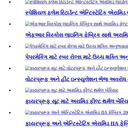
સ્પેશિયલ ફ્લેમ રિટાર્ડન્ટ એન્ટિસ્ટેટિક એરામિડ
એફઆર વિસ્કોસ લાઇનિંગ ફેબ્રિક સાથે અરામિડ ફ
પેપરમેકિંગ માટે રબર રોલ્સ માટે ઉચ્ચ શક્તિ અ
વોટરપ્રૂફ અને હીટ ઇન્સ્યુલેશન ભેજ અવરોધ મા
ફાયરપ્રૂફ સૂટ માટે અરામિડ ફીલ્ટ થર્મલ બેરિ
ફાયરપ્રૂફ અને એન્ટિસ્ટેટિક એરામિડ IIA ફેબ