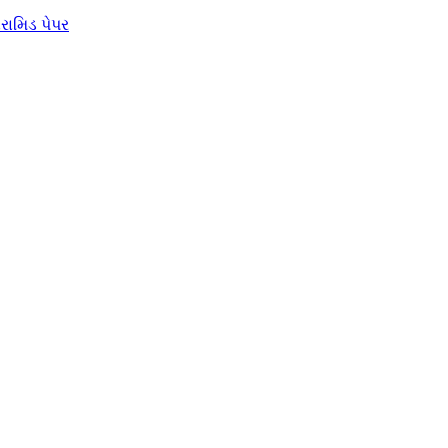
એરામિડ પેપર