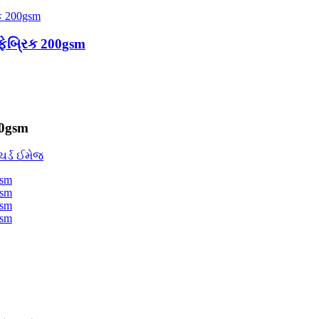
 ફેબ્રિક 200gsm
00gsm