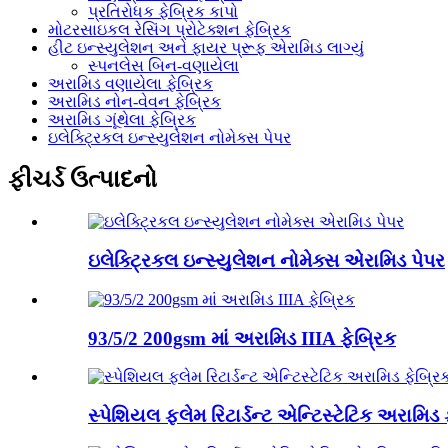
પ્રતિરોધક ફેબ્રિક કાપો
મોટરસાઇકલ રેસિંગ પ્રોટેક્શન ફેબ્રિક
હીટ ઇન્સ્યુલેશન અને ફાયર પ્રૂફ એરામિડ લાગ્યું
સ્પનલેસ બિન-વણાયેલા
અરામિડ વણાયેલા ફેબ્રિક
અરામિડ નોન-વેવન ફેબ્રિક
અરામિડ ગૂંથેલા ફેબ્રિક
ઇલેક્ટ્રિકલ ઇન્સ્યુલેશન નોમેક્સ પેપર
ફીચર્ડ ઉત્પાદનો
ઇલેક્ટ્રિકલ ઇન્સ્યુલેશન નોમેક્સ એરામિડ પેપર
93/5/2 200gsm માં અરામિડ IIIA ફેબ્રિક
સ્પેશિયલ ફ્લેમ રિટાર્ડન્ટ એન્ટિસ્ટેટિક અરામિડ