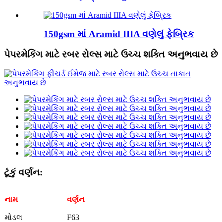
150gsm માં Aramid IIIA વણેલું ફેબ્રિક
પેપરમેકિંગ માટે રબર રોલ્સ માટે ઉચ્ચ શક્તિ અનુભવાય છે
ટૂંકું વર્ણન:
નામ
વર્ણન
મોડલ
F63