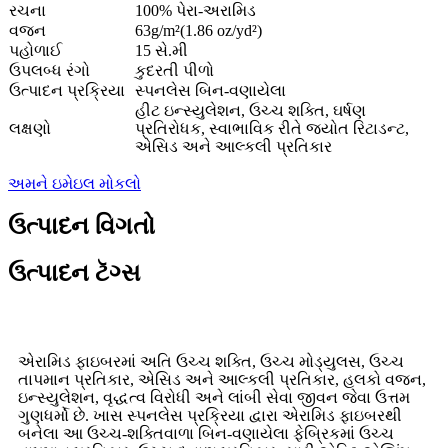
રચના
100% પેરા-અરામિડ
વજન
63g/m²(1.86 oz/yd²)
પહોળાઈ
15 સે.મી
ઉપલબ્ધ રંગો
કુદરતી પીળો
ઉત્પાદન પ્રક્રિયા
સ્પનલેસ બિન-વણાયેલા
હીટ ઇન્સ્યુલેશન, ઉચ્ચ શક્તિ, ઘર્ષણ
લક્ષણો
પ્રતિરોધક, સ્વાભાવિક રીતે જ્યોત રિટાડન્ટ,
એસિડ અને આલ્કલી પ્રતિકાર
અમને ઇમેઇલ મોકલો
ઉત્પાદન વિગતો
ઉત્પાદન ટૅગ્સ
એરામિડ ફાઇબરમાં અતિ ઉચ્ચ શક્તિ, ઉચ્ચ મોડ્યુલસ, ઉચ્ચ
તાપમાન પ્રતિકાર, એસિડ અને આલ્કલી પ્રતિકાર, હલકો વજન,
ઇન્સ્યુલેશન, વૃદ્ધત્વ વિરોધી અને લાંબી સેવા જીવન જેવા ઉત્તમ
ગુણધર્મો છે. ખાસ સ્પનલેસ પ્રક્રિયા દ્વારા એરામિડ ફાઇબરથી
બનેલા આ ઉચ્ચ-શક્તિવાળા બિન-વણાયેલા ફેબ્રિકમાં ઉચ્ચ