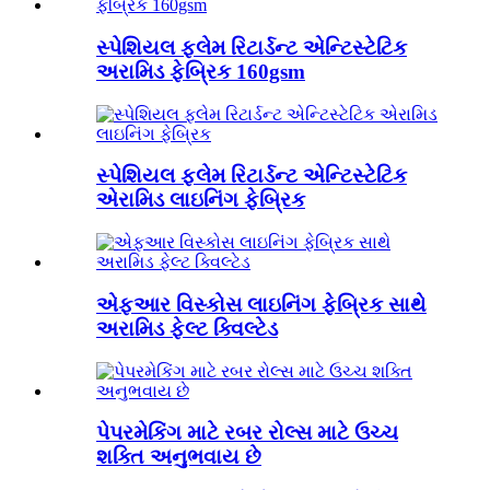
સ્પેશિયલ ફ્લેમ રિટાર્ડન્ટ એન્ટિસ્ટેટિક
અરામિડ ફેબ્રિક 160gsm
સ્પેશિયલ ફ્લેમ રિટાર્ડન્ટ એન્ટિસ્ટેટિક
એરામિડ લાઇનિંગ ફેબ્રિક
એફઆર વિસ્કોસ લાઇનિંગ ફેબ્રિક સાથે
અરામિડ ફેલ્ટ ક્વિલ્ટેડ
પેપરમેકિંગ માટે રબર રોલ્સ માટે ઉચ્ચ
શક્તિ અનુભવાય છે