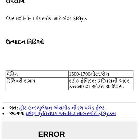
ઉપયોગ
પેપર મશીનોના પેપર રોલ માટે બેઝ ફેબ્રિક
ઉત્પાદન વિડિઓ
પેકિંગ
1500-1700મીટર/રોલ
ડિલિવરી સમય
સ્ટોક ફેબ્રિક: 3 દિવસની અંદર.
કસ્ટમાઇઝ ઓર્ડર: 30 દિવસ.
ગત:
હીટ ઇન્સ્યુલેશન એરામીડ નીડલ પંચેડ ફેલ્ટ
આગળ:
ઘર્ષણ પ્રતિરોધક એરામિડ મોટરસ્પોર્ટ ફેબ્રિક્સ