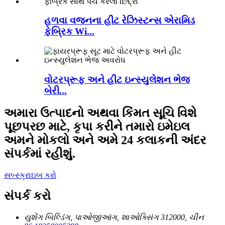
હળવા વજનના હીટ રેઝિસ્ટન્સ એરામિડ
ફેબ્રિક Wi...
વોટરપ્રૂફ અને હીટ ઇન્સ્યુલેશન ભેજ
બેરી...
અમારા ઉત્પાદનો અથવા કિંમત સૂચિ વિશે
પૂછપરછ માટે, કૃપા કરીને તમારો ઇમેઇલ
અમને મોકલો અને અમે 24 કલાકની અંદર
સંપર્કમાં રહીશું.
સબ્સ્ક્રાઇબ કરો
સંપર્ક કરો
યુશેંગ બિલ્ડિંગ, પાઓજીઆંગ, શાઓક્સિંગ 312000, ચીન