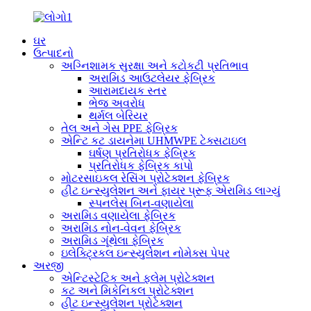
ઘર
ઉત્પાદનો
અગ્નિશામક સુરક્ષા અને કટોકટી પ્રતિભાવ
અરામિડ આઉટલેયર ફેબ્રિક
આરામદાયક સ્તર
ભેજ અવરોધ
થર્મલ બેરિયર
તેલ અને ગેસ PPE ફેબ્રિક
એન્ટિ કટ ડાયનેમા UHMWPE ટેક્સટાઇલ
ઘર્ષણ પ્રતિરોધક ફેબ્રિક
પ્રતિરોધક ફેબ્રિક કાપો
મોટરસાઇકલ રેસિંગ પ્રોટેક્શન ફેબ્રિક
હીટ ઇન્સ્યુલેશન અને ફાયર પ્રૂફ એરામિડ લાગ્યું
સ્પનલેસ બિન-વણાયેલા
અરામિડ વણાયેલા ફેબ્રિક
અરામિડ નોન-વેવન ફેબ્રિક
અરામિડ ગૂંથેલા ફેબ્રિક
ઇલેક્ટ્રિકલ ઇન્સ્યુલેશન નોમેક્સ પેપર
અરજી
એન્ટિસ્ટેટિક અને ફ્લેમ પ્રોટેક્શન
કટ અને મિકેનિકલ પ્રોટેક્શન
હીટ ઇન્સ્યુલેશન પ્રોટેક્શન