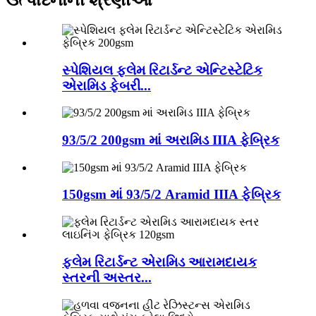
સ્પેશિયલ ફ્લેમ રિટાર્ડન્ટ એન્ટિસ્ટેટિક
એરામિડ ફેબરી...
93/5/2 200gsm માં અરામિડ IIIA ફેબ્રિક
150gsm માં 93/5/2 Aramid IIIA ફેબ્રિક
ફ્લેમ રિટાર્ડન્ટ એરામિડ આરામદાયક
સ્તરની અસ્તર...