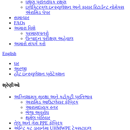
ઘર્ષણ પ્રતિરોધક રક્ષણ
ઇલેક્ટ્રિકલ ઇન્સ્યુલેશન અને ફાયર રિટાર્ડન્ટ નોમેક્સ
એરામિડ પેપર
સમાચાર
FAQs
અમારા વિશે
પ્રમાણપત્રો
ઉત્પાદન પરીક્ષણ અહેવાલ
અમારો સંપર્ક કરો
English
ઘર
અરજી
હીટ ઇન્સ્યુલેશન પ્રોટેક્શન
શ્રેણીઓ
અગ્નિશામક સુરક્ષા અને કટોકટી પ્રતિભાવ
અરામિડ આઉટલેયર ફેબ્રિક
આરામદાયક સ્તર
ભેજ અવરોધ
થર્મલ બેરિયર
તેલ અને ગેસ PPE ફેબ્રિક
એન્ટિ કટ ડાયનેમા UHMWPE ટેક્સટાઇલ