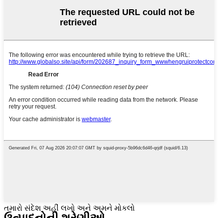
તમારો સંદેશ અહીં લખો અને અમને મોકલો
ઉત્પાદનોની શ્રેણીઓ