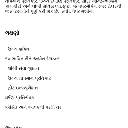
તાપમાન પ્રતિકાર, ઉચ્ચ દબાણ પ્રતિકાર, સારી એન્ટિ-એજિંગ
કામગીરી અને લાંબી સર્વિસ લાઇફ છે, જે પેપરમેકિંગ રબર રોલરની
જરૂરિયાતોને પૂર્ણ કરી શકે છે. -સ્પીડ પેપર મશીન.
લક્ષણો
· ઉચ્ચ શક્તિ
સ્વાભાવિક રીતે જ્યોત રેટાડન્ટ
· લાંબી સેવા જીવન
· ઉચ્ચ તાપમાન પ્રતિકાર
· હીટ ઇન્સ્યુલેશન
ઘર્ષણ પ્રતિરોધક
એસિડ અને આલ્કલી પ્રતિકાર