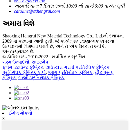
86 18258005298
અઠવાડિયામાં 7 દિવસ સવારે 10:00 થી સાંજે 6:00 વાગ્યા સુધી
caroline@sxhengrui.com
અમારા વિશે
Shaoxing Hengrui New Material Technology Co., Ltd.ની સ્થાપના
2009 માં કરવામાં આવી હતી, જે કાર્યાત્મક રક્ષણાત્મક કાપડના
ઉત્પાદનમાં વિશેષતા ધરાવે છે, અને તે એક ઉચ્ચ તકનીકી
એન્ટરપ્રાઇઝ છે.
© કૉપિરાઇટ - 2010-2022 : સર્વાધિકાર સુરક્ષિત.
ગરમ ઉત્પાદનો
,
સાઇટમેપ
ફ્લેમ રિટાર્ડન્ટ ફેબ્રિક
,
યાર્ડ દ્વારા ગરમી પ્રતિરોધક ફેબ્રિક
,
પ્રતિરોધક ફેબ્રિક કાપો
,
આગ પ્રતિરોધક ફેબ્રિક
,
હીટ પ્રૂફ
ફેબ્રિક
,
ગરમી-પ્રતિરોધક ફેબ્રિક
,
ઈમેલ મોકલો
x