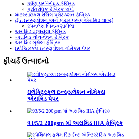
ઘર્ષણ પ્રતિરોધક ફેબ્રિક
પ્રતિરોધક ફેબ્રિક કાપો
મોટરસાઇકલ રેસિંગ પ્રોટેક્શન ફેબ્રિક
હીટ ઇન્સ્યુલેશન અને ફાયર પ્રૂફ એરામિડ લાગ્યું
સ્પનલેસ બિન-વણાયેલા
અરામિડ વણાયેલા ફેબ્રિક
અરામિડ નોન-વેવન ફેબ્રિક
અરામિડ ગૂંથેલા ફેબ્રિક
ઇલેક્ટ્રિકલ ઇન્સ્યુલેશન નોમેક્સ પેપર
ફીચર્ડ ઉત્પાદનો
ઇલેક્ટ્રિકલ ઇન્સ્યુલેશન નોમેક્સ
એરામિડ પેપર
93/5/2 200gsm માં અરામિડ IIIA ફેબ્રિક