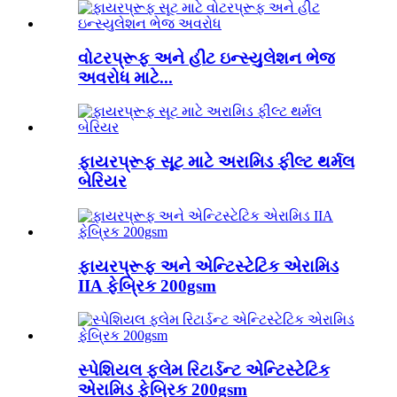
વોટરપ્રૂફ અને હીટ ઇન્સ્યુલેશન ભેજ
અવરોધ માટે...
ફાયરપ્રૂફ સૂટ માટે અરામિડ ફીલ્ટ થર્મલ
બેરિયર
ફાયરપ્રૂફ અને એન્ટિસ્ટેટિક એરામિડ
IIA ફેબ્રિક 200gsm
સ્પેશિયલ ફ્લેમ રિટાર્ડન્ટ એન્ટિસ્ટેટિક
એરામિડ ફેબ્રિક 200gsm