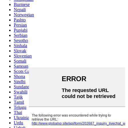
Burmese
Nepali
Norwegian
Pashto
Persian
Punjabi
Serbian
Sesotho
Sinhala
Slovak
Slovenian
Somali
Samoan
Scots Gaelic
Shona
Sindhi
Sundanese
Swahili
Tajik
Tamil
Telugu
Thai
Ukrainian
Urdu
Uzbek