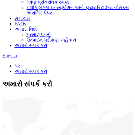
ઘર્ષણ પ્રતિરોધક રક્ષણ
ઇલેક્ટ્રિકલ ઇન્સ્યુલેશન અને ફાયર રિટાર્ડન્ટ નોમેક્સ
એરામિડ પેપર
સમાચાર
FAQs
અમારા વિશે
પ્રમાણપત્રો
ઉત્પાદન પરીક્ષણ અહેવાલ
અમારો સંપર્ક કરો
English
ઘર
અમારો સંપર્ક કરો
અમારો સંપર્ક કરો