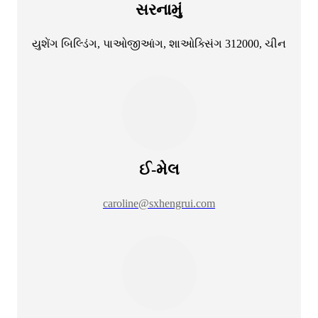
સરનામું
યુશેંગ બિલ્ડિંગ, પાઓજીઆંગ, શાઓક્સિંગ 312000, ચીન
ઈ-મેલ
caroline@sxhengrui.com