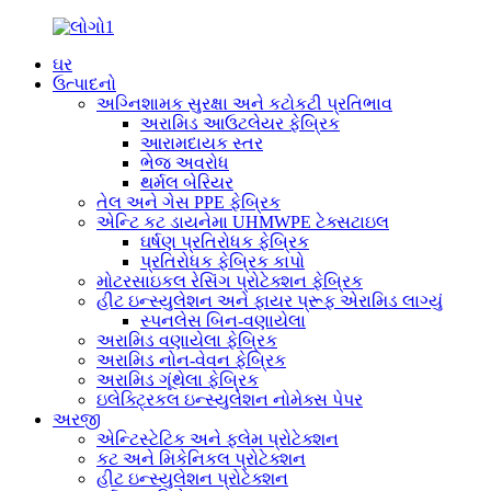
ઘર
ઉત્પાદનો
અગ્નિશામક સુરક્ષા અને કટોકટી પ્રતિભાવ
અરામિડ આઉટલેયર ફેબ્રિક
આરામદાયક સ્તર
ભેજ અવરોધ
થર્મલ બેરિયર
તેલ અને ગેસ PPE ફેબ્રિક
એન્ટિ કટ ડાયનેમા UHMWPE ટેક્સટાઇલ
ઘર્ષણ પ્રતિરોધક ફેબ્રિક
પ્રતિરોધક ફેબ્રિક કાપો
મોટરસાઇકલ રેસિંગ પ્રોટેક્શન ફેબ્રિક
હીટ ઇન્સ્યુલેશન અને ફાયર પ્રૂફ એરામિડ લાગ્યું
સ્પનલેસ બિન-વણાયેલા
અરામિડ વણાયેલા ફેબ્રિક
અરામિડ નોન-વેવન ફેબ્રિક
અરામિડ ગૂંથેલા ફેબ્રિક
ઇલેક્ટ્રિકલ ઇન્સ્યુલેશન નોમેક્સ પેપર
અરજી
એન્ટિસ્ટેટિક અને ફ્લેમ પ્રોટેક્શન
કટ અને મિકેનિકલ પ્રોટેક્શન
હીટ ઇન્સ્યુલેશન પ્રોટેક્શન