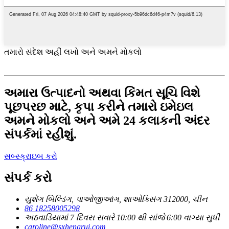
તમારો સંદેશ અહીં લખો અને અમને મોકલો
અમારા ઉત્પાદનો અથવા કિંમત સૂચિ વિશે
પૂછપરછ માટે, કૃપા કરીને તમારો ઇમેઇલ
અમને મોકલો અને અમે 24 કલાકની અંદર
સંપર્કમાં રહીશું.
સબ્સ્ક્રાઇબ કરો
સંપર્ક કરો
યુશેંગ બિલ્ડિંગ, પાઓજીઆંગ, શાઓક્સિંગ 312000, ચીન
86 18258005298
અઠવાડિયામાં 7 દિવસ સવારે 10:00 થી સાંજે 6:00 વાગ્યા સુધી
caroline@sxhengrui.com