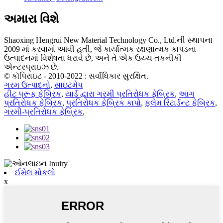
અમારા વિશે
Shaoxing Hengrui New Material Technology Co., Ltd.ની સ્થાપના
2009 માં કરવામાં આવી હતી, જે કાર્યાત્મક રક્ષણાત્મક કાપડના
ઉત્પાદનમાં વિશેષતા ધરાવે છે, અને તે એક ઉચ્ચ તકનીકી
એન્ટરપ્રાઇઝ છે.
© કૉપિરાઇટ - 2010-2022 : સર્વાધિકાર સુરક્ષિત.
ગરમ ઉત્પાદનો
,
સાઇટમેપ
હીટ પ્રૂફ ફેબ્રિક
,
યાર્ડ દ્વારા ગરમી પ્રતિરોધક ફેબ્રિક
,
આગ
પ્રતિરોધક ફેબ્રિક
,
પ્રતિરોધક ફેબ્રિક કાપો
,
ફ્લેમ રિટાર્ડન્ટ ફેબ્રિક
,
ગરમી-પ્રતિરોધક ફેબ્રિક
,
ઈમેલ મોકલો
x