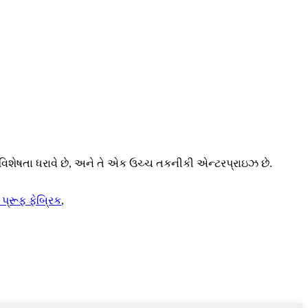
ાં વિશેષતા ધરાવે છે, અને તે એક ઉચ્ચ તકનીકી એન્ટરપ્રાઇઝ છે.
 પ્રૂફ ફેબ્રિક
,