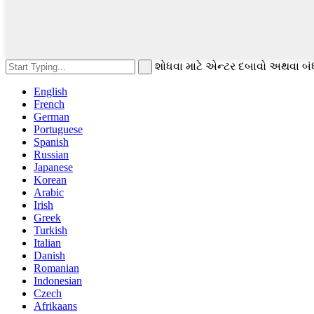
શોધવા માટે એન્ટર દબાવો અથવા બં
English
French
German
Portuguese
Spanish
Russian
Japanese
Korean
Arabic
Irish
Greek
Turkish
Italian
Danish
Romanian
Indonesian
Czech
Afrikaans