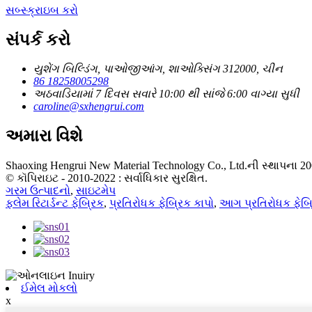
સબ્સ્ક્રાઇબ કરો
સંપર્ક કરો
યુશેંગ બિલ્ડિંગ, પાઓજીઆંગ, શાઓક્સિંગ 312000, ચીન
86 18258005298
અઠવાડિયામાં 7 દિવસ સવારે 10:00 થી સાંજે 6:00 વાગ્યા સુધી
caroline@sxhengrui.com
અમારા વિશે
Shaoxing Hengrui New Material Technology Co., Ltd.ની સ્થાપના 20
© કૉપિરાઇટ - 2010-2022 : સર્વાધિકાર સુરક્ષિત.
ગરમ ઉત્પાદનો
,
સાઇટમેપ
ફ્લેમ રિટાર્ડન્ટ ફેબ્રિક
,
પ્રતિરોધક ફેબ્રિક કાપો
,
આગ પ્રતિરોધક ફેબ્
ઈમેલ મોકલો
x