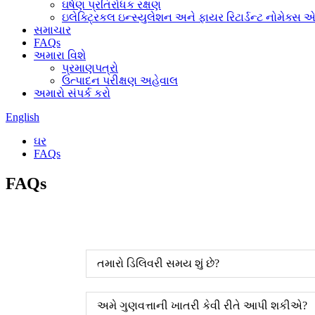
ઘર્ષણ પ્રતિરોધક રક્ષણ
ઇલેક્ટ્રિકલ ઇન્સ્યુલેશન અને ફાયર રિટાર્ડન્ટ નોમેક્સ 
સમાચાર
FAQs
અમારા વિશે
પ્રમાણપત્રો
ઉત્પાદન પરીક્ષણ અહેવાલ
અમારો સંપર્ક કરો
English
ઘર
FAQs
FAQs
તમારો ડિલિવરી સમય શું છે?
અમે ગુણવત્તાની ખાતરી કેવી રીતે આપી શકીએ?