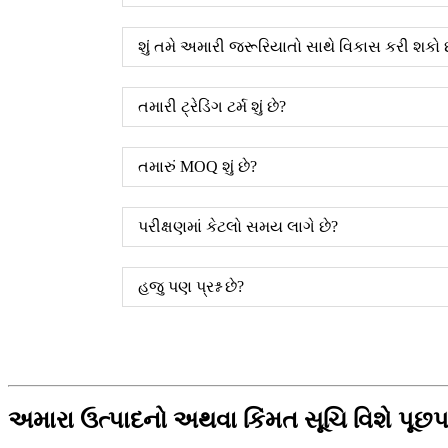
શું તમે અમારી જરૂરિયાતો સાથે વિકાસ કરી શકો 
તમારી ટ્રેડિંગ ટર્મ શું છે?
તમારું MOQ શું છે?
પરીક્ષણમાં કેટલો સમય લાગે છે?
હજુ પણ પ્રશ્ન છે?
અમારા ઉત્પાદનો અથવા કિંમત સૂચિ વિશે પૂછપર