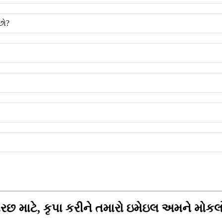
છો?
છ માટે, કૃપા કરીને તમારો ઇમેઇલ અમને મોકલો