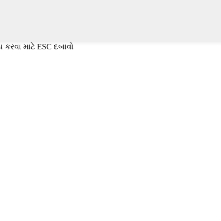
ધ કરવા માટે ESC દબાવો