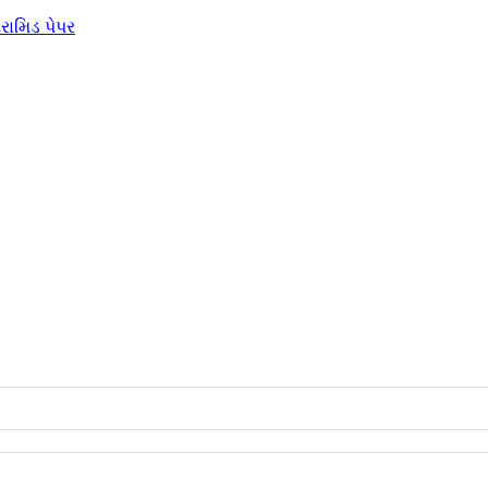
એરામિડ પેપર