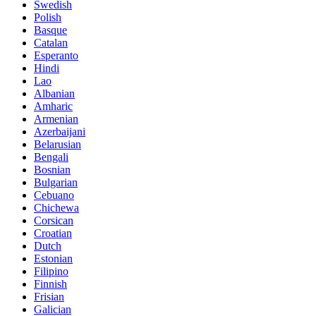
Swedish
Polish
Basque
Catalan
Esperanto
Hindi
Lao
Albanian
Amharic
Armenian
Azerbaijani
Belarusian
Bengali
Bosnian
Bulgarian
Cebuano
Chichewa
Corsican
Croatian
Dutch
Estonian
Filipino
Finnish
Frisian
Galician