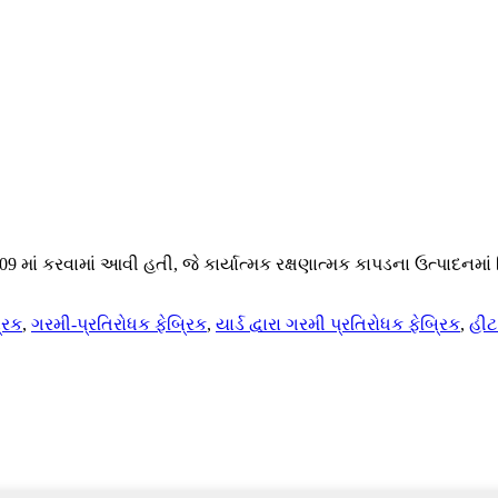
09 માં કરવામાં આવી હતી, જે કાર્યાત્મક રક્ષણાત્મક કાપડના ઉત્પાદનમ
રિક
,
ગરમી-પ્રતિરોધક ફેબ્રિક
,
યાર્ડ દ્વારા ગરમી પ્રતિરોધક ફેબ્રિક
,
હીટ