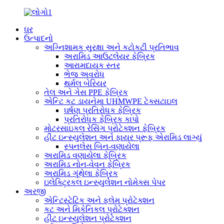
ઘર
ઉત્પાદનો
અગ્નિશામક સુરક્ષા અને કટોકટી પ્રતિભાવ
અરામિડ આઉટલેયર ફેબ્રિક
આરામદાયક સ્તર
ભેજ અવરોધ
થર્મલ બેરિયર
તેલ અને ગેસ PPE ફેબ્રિક
એન્ટિ કટ ડાયનેમા UHMWPE ટેક્સટાઇલ
ઘર્ષણ પ્રતિરોધક ફેબ્રિક
પ્રતિરોધક ફેબ્રિક કાપો
મોટરસાઇકલ રેસિંગ પ્રોટેક્શન ફેબ્રિક
હીટ ઇન્સ્યુલેશન અને ફાયર પ્રૂફ એરામિડ લાગ્યું
સ્પનલેસ બિન-વણાયેલા
અરામિડ વણાયેલા ફેબ્રિક
અરામિડ નોન-વેવન ફેબ્રિક
અરામિડ ગૂંથેલા ફેબ્રિક
ઇલેક્ટ્રિકલ ઇન્સ્યુલેશન નોમેક્સ પેપર
અરજી
એન્ટિસ્ટેટિક અને ફ્લેમ પ્રોટેક્શન
કટ અને મિકેનિકલ પ્રોટેક્શન
હીટ ઇન્સ્યુલેશન પ્રોટેક્શન