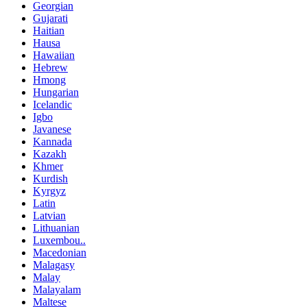
Georgian
Gujarati
Haitian
Hausa
Hawaiian
Hebrew
Hmong
Hungarian
Icelandic
Igbo
Javanese
Kannada
Kazakh
Khmer
Kurdish
Kyrgyz
Latin
Latvian
Lithuanian
Luxembou..
Macedonian
Malagasy
Malay
Malayalam
Maltese