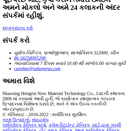
અમને મોકલો અને અમે 24 કલાકની અંદર
સંપર્કમાં રહીશું.
સબ્સ્ક્રાઇબ કરો
સંપર્ક કરો
યુશેંગ બિલ્ડિંગ, પાઓજીઆંગ, શાઓક્સિંગ 312000, ચીન
86 18258005298
અઠવાડિયામાં 7 દિવસ સવારે 10:00 થી સાંજે 6:00 વાગ્યા સુધી
caroline@sxhengrui.com
અમારા વિશે
Shaoxing Hengrui New Material Technology Co., Ltd.ની સ્થાપના
2009 માં કરવામાં આવી હતી, જે કાર્યાત્મક રક્ષણાત્મક કાપડના
ઉત્પાદનમાં વિશેષતા ધરાવે છે, અને તે એક ઉચ્ચ તકનીકી
એન્ટરપ્રાઇઝ છે.
© કૉપિરાઇટ - 2010-2022 : સર્વાધિકાર સુરક્ષિત.
ગરમ ઉત્પાદનો
,
સાઇટમેપ
પ્રતિરોધક ફેબ્રિક કાપો
,
ફ્લેમ રિટાર્ડન્ટ ફેબ્રિક
,
યાર્ડ દ્વારા ગરમી
પ્રતિરોધક ફેબ્રિક
,
હીટ પ્રૂફ ફેબ્રિક
,
આગ પ્રતિરોધક ફેબ્રિક
,