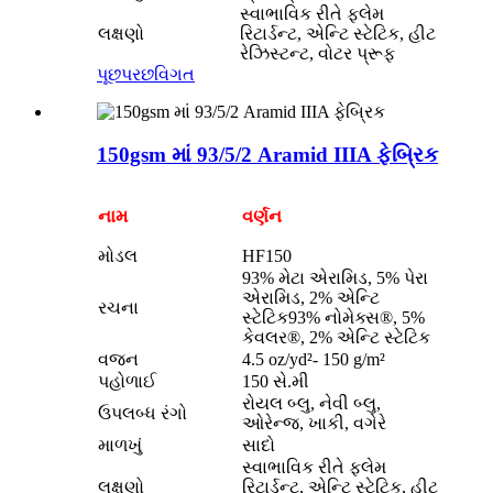
સ્વાભાવિક રીતે ફ્લેમ
લક્ષણો
રિટાર્ડન્ટ, એન્ટિ સ્ટેટિક, હીટ
રેઝિસ્ટન્ટ, વોટર પ્રૂફ
પૂછપરછ
વિગત
150gsm માં 93/5/2 Aramid IIIA ફેબ્રિક
નામ
વર્ણન
મોડલ
HF150
93% મેટા એરામિડ, 5% પેરા
એરામિડ, 2% એન્ટિ
રચના
સ્ટેટિક93% નોમેક્સ®, 5%
કેવલર®, 2% એન્ટિ સ્ટેટિક
વજન
4.5 oz/yd²- 150 g/m²
પહોળાઈ
150 સે.મી
રોયલ બ્લુ, નેવી બ્લુ,
ઉપલબ્ધ રંગો
ઓરેન્જ, ખાકી, વગેરે
માળખું
સાદો
સ્વાભાવિક રીતે ફ્લેમ
લક્ષણો
રિટાર્ડન્ટ, એન્ટિ સ્ટેટિક, હીટ