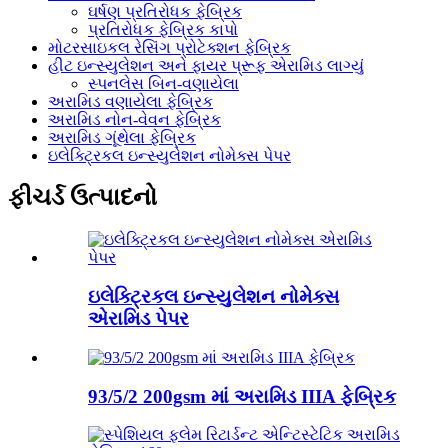
ઘર્ષણ પ્રતિરોધક ફેબ્રિક
પ્રતિરોધક ફેબ્રિક કાપો
મોટરસાઇકલ રેસિંગ પ્રોટેક્શન ફેબ્રિક
હીટ ઇન્સ્યુલેશન અને ફાયર પ્રૂફ એરામિડ લાગ્યું
સ્પનલેસ બિન-વણાયેલા
અરામિડ વણાયેલા ફેબ્રિક
અરામિડ નોન-વેવન ફેબ્રિક
અરામિડ ગૂંથેલા ફેબ્રિક
ઇલેક્ટ્રિકલ ઇન્સ્યુલેશન નોમેક્સ પેપર
ફીચર્ડ ઉત્પાદનો
ઇલેક્ટ્રિકલ ઇન્સ્યુલેશન નોમેક્સ
એરામિડ પેપર
93/5/2 200gsm માં અરામિડ IIIA ફેબ્રિક