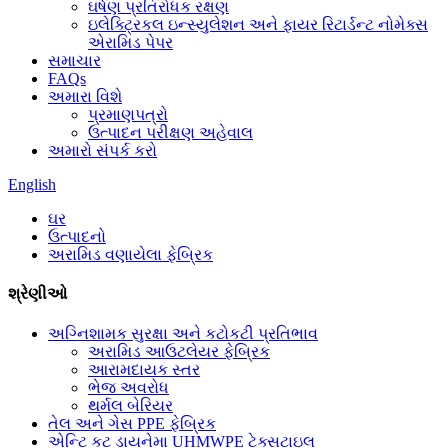
ઘર્ષણ પ્રતિરોધક રક્ષણ
ઇલેક્ટ્રિકલ ઇન્સ્યુલેશન અને ફાયર રિટાર્ડન્ટ નોમેક્સ
એરામિડ પેપર
સમાચાર
FAQs
અમારા વિશે
પ્રમાણપત્રો
ઉત્પાદન પરીક્ષણ અહેવાલ
અમારો સંપર્ક કરો
English
ઘર
ઉત્પાદનો
અરામિડ વણાયેલા ફેબ્રિક
શ્રેણીઓ
અગ્નિશામક સુરક્ષા અને કટોકટી પ્રતિભાવ
અરામિડ આઉટલેયર ફેબ્રિક
આરામદાયક સ્તર
ભેજ અવરોધ
થર્મલ બેરિયર
તેલ અને ગેસ PPE ફેબ્રિક
એન્ટિ કટ ડાયનેમા UHMWPE ટેક્સટાઇલ