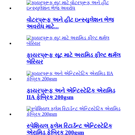
વોટરપ્રૂફ અને હીટ ઇન્સ્યુલેશન ભેજ
અવરોધ માટે...
ફાયરપ્રૂફ સૂટ માટે અરામિડ ફીલ્ટ થર્મલ
બેરિયર
ફાયરપ્રૂફ અને એન્ટિસ્ટેટિક એરામિડ
IIA ફેબ્રિક 200gsm
સ્પેશિયલ ફ્લેમ રિટાર્ડન્ટ એન્ટિસ્ટેટિક
એરામિડ ફેબ્રિક 200gsm