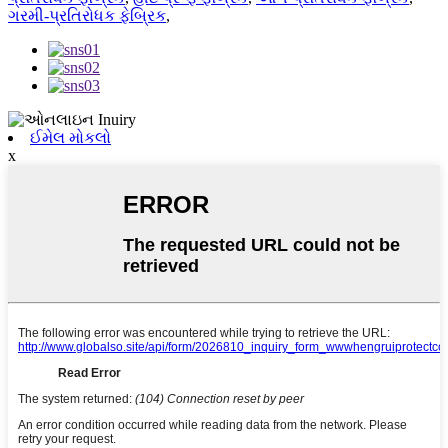
ગરમી-પ્રતિરોધક ફેબ્રિક
,
ઈમેલ મોકલો
x