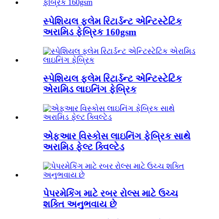
સ્પેશિયલ ફ્લેમ રિટાર્ડન્ટ એન્ટિસ્ટેટિક
અરામિડ ફેબ્રિક 160gsm
સ્પેશિયલ ફ્લેમ રિટાર્ડન્ટ એન્ટિસ્ટેટિક
એરામિડ લાઇનિંગ ફેબ્રિક
એફઆર વિસ્કોસ લાઇનિંગ ફેબ્રિક સાથે
અરામિડ ફેલ્ટ ક્વિલ્ટેડ
પેપરમેકિંગ માટે રબર રોલ્સ માટે ઉચ્ચ
શક્તિ અનુભવાય છે