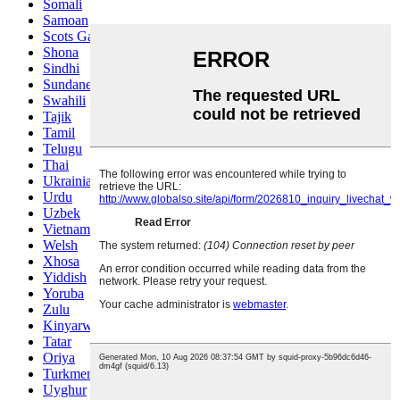
Somali
Samoan
Scots Gaelic
Shona
Sindhi
Sundanese
Swahili
Tajik
Tamil
Telugu
Thai
Ukrainian
Urdu
Uzbek
Vietnamese
Welsh
Xhosa
Yiddish
Yoruba
Zulu
Kinyarwanda
Tatar
Oriya
Turkmen
Uyghur