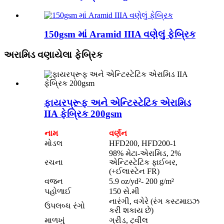
150gsm માં Aramid IIIA વણેલું ફેબ્રિક
અરામિડ વણાયેલા ફેબ્રિક
ફાયરપ્રૂફ અને એન્ટિસ્ટેટિક એરામિડ
IIA ફેબ્રિક 200gsm
નામ
વર્ણન
મોડલ
HFD200, HFD200-1
98% મેટા-એરામિડ, 2%
રચના
એન્ટિસ્ટેટિક ફાઈબર,
(+ઈલાસ્ટેન FR)
વજન
5.9 oz/yd²- 200 g/m²
પહોળાઈ
150 સે.મી
નારંગી, વગેરે (રંગ કસ્ટમાઇઝ
ઉપલબ્ધ રંગો
કરી શકાય છે)
માળખું
ગ્રીડ, ટ્વીલ