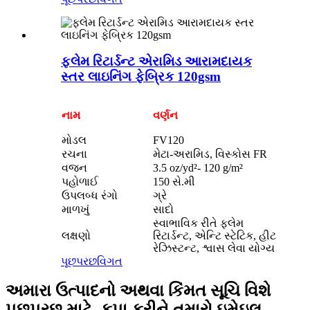
ફ્લેમ રિટાર્ડન્ટ એરામિડ આરામદાયક
સ્તર લાઇનિંગ ફેબ્રિક 120gsm
નામ
વર્ણન
મોડલ
FV120
રચના
મેટા-અરામિડ, વિસ્કોસ FR
વજન
3.5 oz/yd²- 120 g/m²
પહોળાઈ
150 સે.મી
ઉપલબ્ધ રંગો
ગ્રે
માળખું
સાદો
સ્વાભાવિક રીતે ફ્લેમ
લક્ષણો
રિટાર્ડન્ટ, એન્ટિ સ્ટેટિક, હીટ
રેઝિસ્ટન્ટ, શ્વાસ લેવા યોગ્ય
પૂછપરછ
વિગત
અમારા ઉત્પાદનો અથવા કિંમત સૂચિ વિશે
પૂછપરછ માટે, કૃપા કરીને તમારો ઇમેઇલ