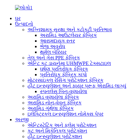
ઘર
ઉત્પાદનો
અગ્નિશામક સુરક્ષા અને કટોકટી પ્રતિભાવ
અરામિડ આઉટલેયર ફેબ્રિક
આરામદાયક સ્તર
ભેજ અવરોધ
થર્મલ બેરિયર
તેલ અને ગેસ PPE ફેબ્રિક
એન્ટિ કટ ડાયનેમા UHMWPE ટેક્સટાઇલ
ઘર્ષણ પ્રતિરોધક ફેબ્રિક
પ્રતિરોધક ફેબ્રિક કાપો
મોટરસાઇકલ રેસિંગ પ્રોટેક્શન ફેબ્રિક
હીટ ઇન્સ્યુલેશન અને ફાયર પ્રૂફ એરામિડ લાગ્યું
સ્પનલેસ બિન-વણાયેલા
અરામિડ વણાયેલા ફેબ્રિક
અરામિડ નોન-વેવન ફેબ્રિક
અરામિડ ગૂંથેલા ફેબ્રિક
ઇલેક્ટ્રિકલ ઇન્સ્યુલેશન નોમેક્સ પેપર
અરજી
એન્ટિસ્ટેટિક અને ફ્લેમ પ્રોટેક્શન
કટ અને મિકેનિકલ પ્રોટેક્શન
હીટ ઇન્સ્યુલેશન પ્રોટેક્શન