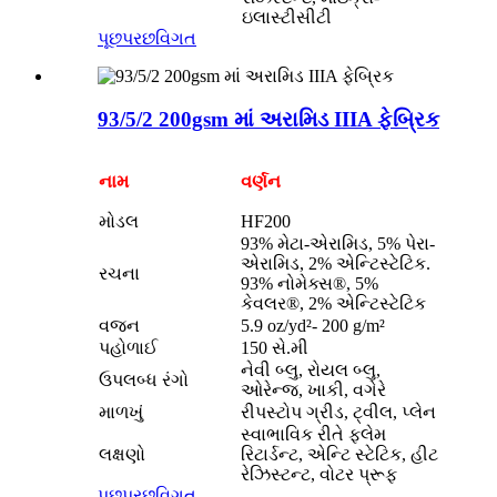
ઇલાસ્ટીસીટી
પૂછપરછ
વિગત
93/5/2 200gsm માં અરામિડ IIIA ફેબ્રિક
નામ
વર્ણન
મોડલ
HF200
93% મેટા-એરામિડ, 5% પેરા-
એરામિડ, 2% એન્ટિસ્ટેટિક.
રચના
93% નોમેક્સ®, 5%
કેવલર®, 2% એન્ટિસ્ટેટિક
વજન
5.9 oz/yd²- 200 g/m²
પહોળાઈ
150 સે.મી
નેવી બ્લુ, રોયલ બ્લુ,
ઉપલબ્ધ રંગો
ઓરેન્જ, ખાકી, વગેરે
માળખું
રીપસ્ટોપ ગ્રીડ, ટ્વીલ, પ્લેન
સ્વાભાવિક રીતે ફ્લેમ
લક્ષણો
રિટાર્ડન્ટ, એન્ટિ સ્ટેટિક, હીટ
રેઝિસ્ટન્ટ, વોટર પ્રૂફ
પૂછપરછ
વિગત