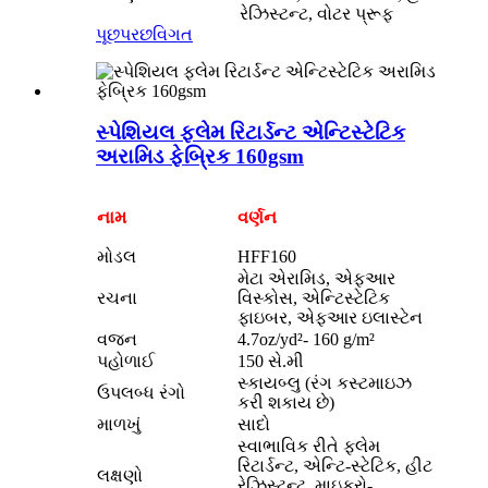
રેઝિસ્ટન્ટ, વોટર પ્રૂફ
પૂછપરછ
વિગત
સ્પેશિયલ ફ્લેમ રિટાર્ડન્ટ એન્ટિસ્ટેટિક
અરામિડ ફેબ્રિક 160gsm
નામ
વર્ણન
મોડલ
HFF160
મેટા એરામિડ, એફઆર
રચના
વિસ્કોસ, એન્ટિસ્ટેટિક
ફાઇબર, એફઆર ઇલાસ્ટેન
વજન
4.7oz/yd²- 160 g/m²
પહોળાઈ
150 સે.મી
સ્કાયબ્લુ (રંગ કસ્ટમાઇઝ
ઉપલબ્ધ રંગો
કરી શકાય છે)
માળખું
સાદો
સ્વાભાવિક રીતે ફ્લેમ
રિટાર્ડન્ટ, એન્ટિ-સ્ટેટિક, હીટ
લક્ષણો
રેઝિસ્ટન્ટ, માઇક્રો-