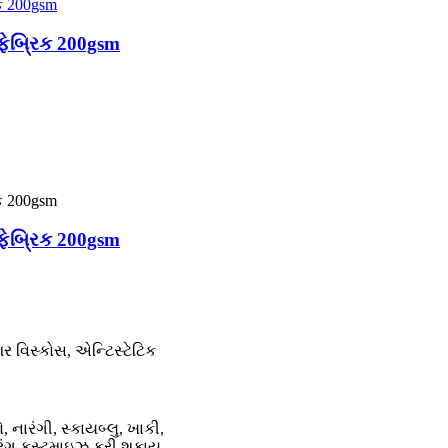
 ફેબ્રિક 200gsm
 ફેબ્રિક 200gsm
 વિસ્કોસ, એન્ટિસ્ટેટિક
, નારંગી, સ્કાયબ્લુ, ખાકી,
 (રંગ કસ્ટમાઇઝ કરી શકાય