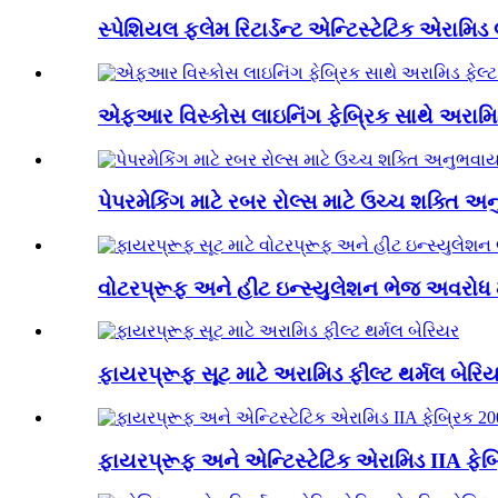
સ્પેશિયલ ફ્લેમ રિટાર્ડન્ટ એન્ટિસ્ટેટિક એરામિડ
એફઆર વિસ્કોસ લાઇનિંગ ફેબ્રિક સાથે અરામિડ ફ
પેપરમેકિંગ માટે રબર રોલ્સ માટે ઉચ્ચ શક્તિ અ
વોટરપ્રૂફ અને હીટ ઇન્સ્યુલેશન ભેજ અવરોધ મા
ફાયરપ્રૂફ સૂટ માટે અરામિડ ફીલ્ટ થર્મલ બેરિ
ફાયરપ્રૂફ અને એન્ટિસ્ટેટિક એરામિડ IIA ફેબ