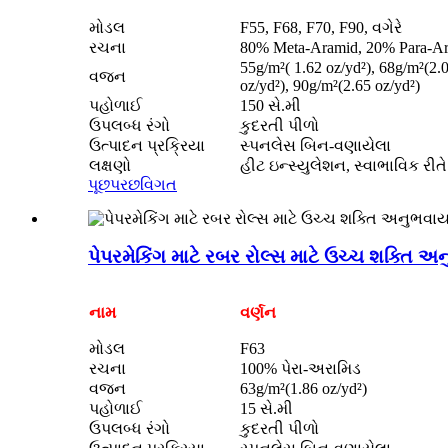
મોડલ
F55, F68, F70, F90, વગેરે
રચના
80% Meta-Aramid, 20% Para-A
55g/m²( 1.62 oz/yd²), 68g/m²(2.
વજન
oz/yd²), 90g/m²(2.65 oz/yd²)
પહોળાઈ
150 સે.મી
ઉપલબ્ધ રંગો
કુદરતી પીળો
ઉત્પાદન પ્રક્રિયા
સ્પનલેસ બિન-વણાયેલા
લક્ષણો
હીટ ઇન્સ્યુલેશન, સ્વાભાવિક રીતે
પૂછપરછ
વિગત
પેપરમેકિંગ માટે રબર રોલ્સ માટે ઉચ્ચ શક્તિ અ
નામ
વર્ણન
મોડલ
F63
રચના
100% પેરા-અરામિડ
વજન
63g/m²(1.86 oz/yd²)
પહોળાઈ
15 સે.મી
ઉપલબ્ધ રંગો
કુદરતી પીળો