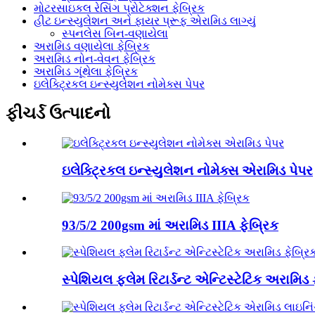
મોટરસાઇકલ રેસિંગ પ્રોટેક્શન ફેબ્રિક
હીટ ઇન્સ્યુલેશન અને ફાયર પ્રૂફ એરામિડ લાગ્યું
સ્પનલેસ બિન-વણાયેલા
અરામિડ વણાયેલા ફેબ્રિક
અરામિડ નોન-વેવન ફેબ્રિક
અરામિડ ગૂંથેલા ફેબ્રિક
ઇલેક્ટ્રિકલ ઇન્સ્યુલેશન નોમેક્સ પેપર
ફીચર્ડ ઉત્પાદનો
ઇલેક્ટ્રિકલ ઇન્સ્યુલેશન નોમેક્સ એરામિડ પેપર
93/5/2 200gsm માં અરામિડ IIIA ફેબ્રિક
સ્પેશિયલ ફ્લેમ રિટાર્ડન્ટ એન્ટિસ્ટેટિક અરામિડ