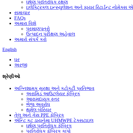
ઘર્ષણ પ્રતિરોધક રક્ષણ
ઇલેક્ટ્રિકલ ઇન્સ્યુલેશન અને ફાયર રિટાર્ડન્ટ નોમેક્સ 
સમાચાર
FAQs
અમારા વિશે
પ્રમાણપત્રો
ઉત્પાદન પરીક્ષણ અહેવાલ
અમારો સંપર્ક કરો
English
ઘર
અરજી
શ્રેણીઓ
અગ્નિશામક સુરક્ષા અને કટોકટી પ્રતિભાવ
અરામિડ આઉટલેયર ફેબ્રિક
આરામદાયક સ્તર
ભેજ અવરોધ
થર્મલ બેરિયર
તેલ અને ગેસ PPE ફેબ્રિક
એન્ટિ કટ ડાયનેમા UHMWPE ટેક્સટાઇલ
ઘર્ષણ પ્રતિરોધક ફેબ્રિક
પ્રતિરોધક ફેબ્રિક કાપો