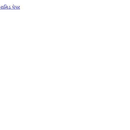
એરામિડ પેપર