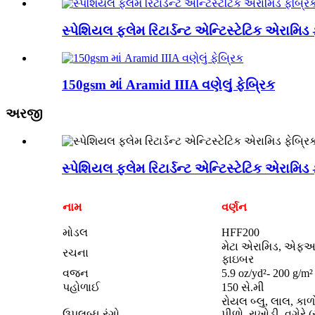
સ્પેશિયલ ફ્લેમ રિટાર્ડન્ટ એન્ટિસ્ટેટિક એરામિડ
150gsm માં Aramid IIIA વણેલું ફેબ્રિક
અરજી
સ્પેશિયલ ફ્લેમ રિટાર્ડન્ટ એન્ટિસ્ટેટિક એરામિડ
નામ
વર્ણન
મોડલ
HFF200
મેટા એરામિડ, એફઆર
રચના
ફાઇબર
વજન
5.9 oz/yd²- 200 g/m²
પહોળાઈ
150 સે.મી
રોયલ બ્લુ, લાલ, કાળો
ઉપલબ્ધ રંગો
પીળો, રાખોડી, વગેરે