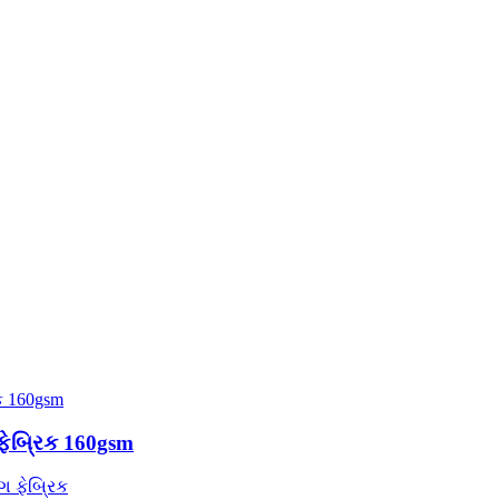
 ફેબ્રિક 160gsm