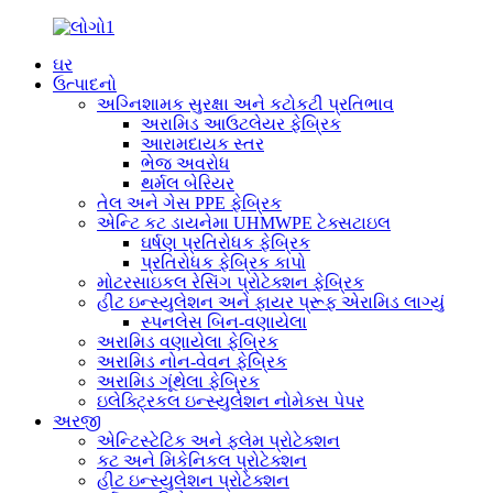
ઘર
ઉત્પાદનો
અગ્નિશામક સુરક્ષા અને કટોકટી પ્રતિભાવ
અરામિડ આઉટલેયર ફેબ્રિક
આરામદાયક સ્તર
ભેજ અવરોધ
થર્મલ બેરિયર
તેલ અને ગેસ PPE ફેબ્રિક
એન્ટિ કટ ડાયનેમા UHMWPE ટેક્સટાઇલ
ઘર્ષણ પ્રતિરોધક ફેબ્રિક
પ્રતિરોધક ફેબ્રિક કાપો
મોટરસાઇકલ રેસિંગ પ્રોટેક્શન ફેબ્રિક
હીટ ઇન્સ્યુલેશન અને ફાયર પ્રૂફ એરામિડ લાગ્યું
સ્પનલેસ બિન-વણાયેલા
અરામિડ વણાયેલા ફેબ્રિક
અરામિડ નોન-વેવન ફેબ્રિક
અરામિડ ગૂંથેલા ફેબ્રિક
ઇલેક્ટ્રિકલ ઇન્સ્યુલેશન નોમેક્સ પેપર
અરજી
એન્ટિસ્ટેટિક અને ફ્લેમ પ્રોટેક્શન
કટ અને મિકેનિકલ પ્રોટેક્શન
હીટ ઇન્સ્યુલેશન પ્રોટેક્શન