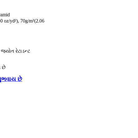
ramid
00 oz/yd²), 70g/m²(2.06
 જ્યોત રેટાડન્ટ
નુભવાય છે