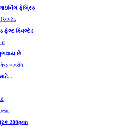
 લાઇનિંગ ફેબ્રિક
ેલ્ટ ક્વિલ્ટેડ
નુભવાય છે
ટે...
યર
્રિક 200gsm