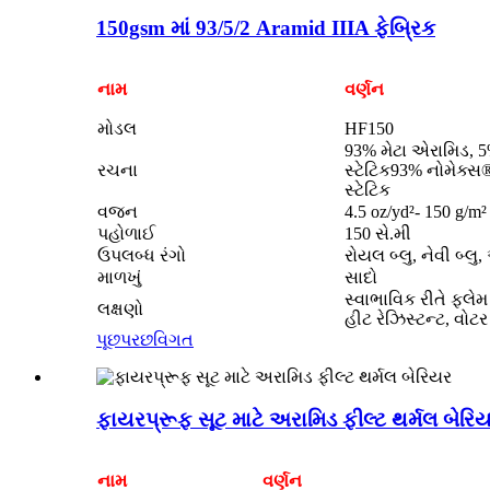
150gsm માં 93/5/2 Aramid IIIA ફેબ્રિક
નામ
વર્ણન
મોડલ
HF150
93% મેટા એરામિડ, 5
રચના
સ્ટેટિક93% નોમેક્સ
સ્ટેટિક
વજન
4.5 oz/yd²- 150 g/m²
પહોળાઈ
150 સે.મી
ઉપલબ્ધ રંગો
રોયલ બ્લુ, નેવી બ્લુ
માળખું
સાદો
સ્વાભાવિક રીતે ફ્લેમ ર
લક્ષણો
હીટ રેઝિસ્ટન્ટ, વોટર
પૂછપરછ
વિગત
ફાયરપ્રૂફ સૂટ માટે અરામિડ ફીલ્ટ થર્મલ બેરિ
નામ
વર્ણન