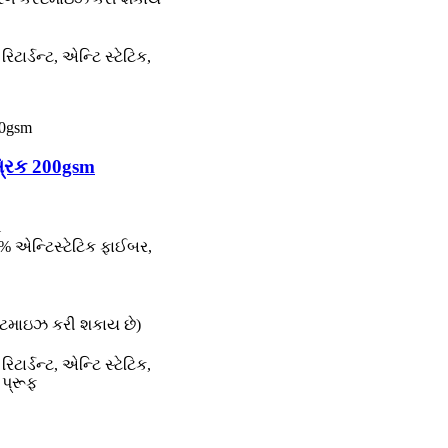
િટાર્ડન્ટ, એન્ટિ સ્ટેટિક,
્રિક 200gsm
1
% એન્ટિસ્ટેટિક ફાઈબર,
કસ્ટમાઇઝ કરી શકાય છે)
િટાર્ડન્ટ, એન્ટિ સ્ટેટિક,
 પ્રૂફ