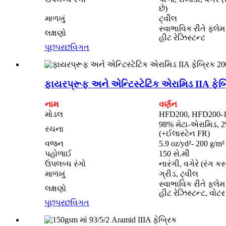
છે)
માળખું
ટ્વીલ
સ્વાભાવિક રીતે ફ્લેમ ર
લક્ષણો
હીટ રેઝિસ્ટન્ટ
પૂછપરછ
વિગત
ફાયરપ્રૂફ અને એન્ટિસ્ટેટિક એરામિડ IIA ફેબ
નામ
વર્ણન
મોડલ
HFD200, HFD200-
98% મેટા-એરામિડ, 2
રચના
(+ઈલાસ્ટેન FR)
વજન
5.9 oz/yd²- 200 g/m²
પહોળાઈ
150 સે.મી
ઉપલબ્ધ રંગો
નારંગી, વગેરે (રંગ 
માળખું
ગ્રીડ, ટ્વીલ
સ્વાભાવિક રીતે ફ્લેમ ર
લક્ષણો
હીટ રેઝિસ્ટન્ટ, વોટર
પૂછપરછ
વિગત