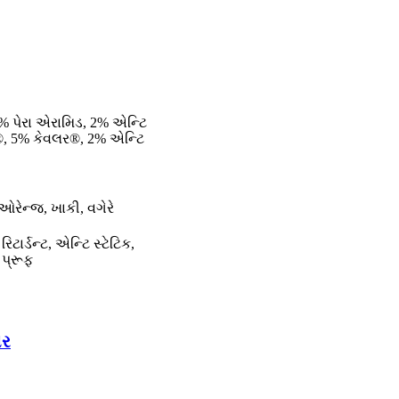
% પેરા એરામિડ, 2% એન્ટિ
®, 5% કેવલર®, 2% એન્ટિ
, ઓરેન્જ, ખાકી, વગેરે
િટાર્ડન્ટ, એન્ટિ સ્ટેટિક,
 પ્રૂફ
યર